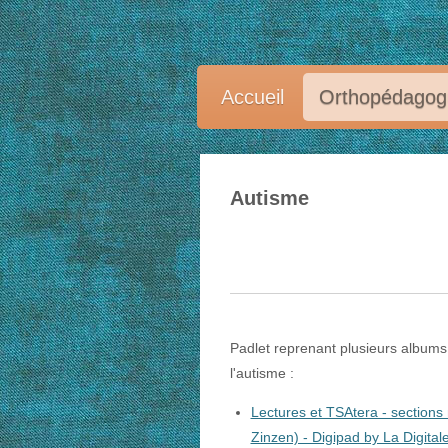
Passer
au
contenu
Accueil
Orthopédagogu
principal
Autisme
Padlet reprenant plusieurs albums
l'autisme :
Lectures et TSAtera - sections 
Zinzen) - Digipad by La Digital