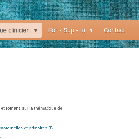
e clinicien
For - Sup - In
Contact
 et romans sur la thématique de
maternelles et primaires (B.
e